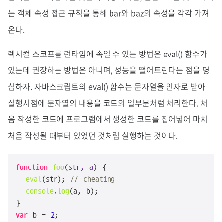
는 객체 속성 접근 규칙을 통해 bar와 baz의 속성을 각각 가져
온다.
렉시컬 스코프를 런타임에 속일 수 있는 방법은 eval() 함수가
있는데 권장하는 방법은 아니며, 성능을 떨어트린다는 점을 명
심하자. 자바스크립트의 eval() 함수는 문자열을 인자로 받아
실행시점에 문자열의 내용을 코드의 일부분처럼 처리한다. 처
음 작성한 코드에 프로그램에서 생성한 코드를 집어넣어 마치
처음 작성될 때부터 있었던 것처럼 실행하는 것이다.
function
foo
(
str, a
) {

eval
(str); 
// cheating
console
.
log
(a, b);

var
 b = 
2