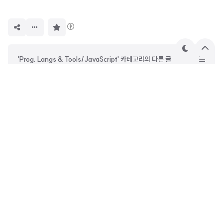
구
독
하
기
테
상
'Prog. Langs & Tools/JavaScript' 카테고리의 다른 글
마
단
으
JS #16. 함수, 블록 스코프와 호이스팅(Hoisting)
로
JS #15. 이벤트 루프 (Event Loop)
JS #13. 네이티브 객체(Native Objects)
JS #12. 타입과 값(Type and Value)
DevOwen
안녕하세요. 사진과 철학에 관심이 많은 웹 프론트엔드 개발자
오원종입니다. 시간이 지나도 꾸준히 읽힐 수 있는 글을 쓰고 싶
습니다. 재미있는 일만 하면서 살고 있는 사람입니다.