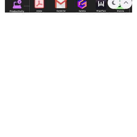
테
상
마
단
으
로
[요즘IT] "AI 활용 능력"을 어떻게 측정할 수 있을까?
2025.09.18
· Prog. Langs & Tools
AI 시대, '잘 쓴다'는 것의 의미매일같이 새로운 AI 도구와 모델이 쏟아져 나오
는 시대다. 우리는 인공지능(AI)을 통해 아이디어를 얻고, 코드를 작성하며, 문
서를 요약하는 등 다채로운 방식으로 업무 효율을 높이고 있다. 하지만 정작 "AI
를 얼마나 잘 활용하고 있는가?"라는 질문에는 선뜻 답하기 어렵다. 어떤 부분