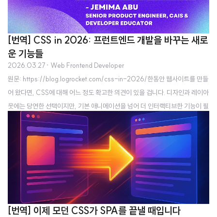
[번역] CSS in 2026: 프런트엔드 개발을 바꾸는 새로
운 기능들
2026.03.27
· Web Frontend Developer
원문: https://blog.logrocket.com/css-in-2026/한동안 웹사이트를 만들
어 왔다면, CSS에 대해 어느 정도 확고한 의견이 있을 겁니다. 디자인과 레이아
웃에는 당연한 선택이지만, 기본 애니메이션을 넘어 더 인터랙티브한 기능이 필
요해지면 대부분의 개발자는 본능적으로 자바스크립트에 손을 뻗습니다. 하지
만 끊임없이 발전하는 플랫폼 덕분에 웹 기능을 구현할 때 "CSS는 디자인, 자
바스크립트는 인터랙션"이 더 이상 기본값일 필요가 없어졌습니다.모던 CSS는
이제 커스텀 스크립트가 필요했던 복잡한 애니메이션과 사용자 인터렉션을 처
리할 만큼 강력합니다. 이 글에서는 CSS에 새로 도입되는 최신 기능들을 살펴
보고, 자바스크립트로 익숙하게 구현하던 수준의 인터랙티비티를 유지하면서
도 개발 워크..
[번역] 이제 모던 CSS가 SPA를 끝낼 때입니다