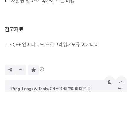
재할당 및 요소 복사에 드는 비용
참고자료
<C++ 언매니지드 프로그래밍> 포큐 아카데미
구
독
하
기
테
상
'Prog. Langs & Tools/C++' 카테고리의 다른 글
마
단
으
[C++] Ch12. 템플릿(Template) 프로그래밍
로
[C++] Ch11. STL - 맵(Map)
[C++] Ch09. 예외(Exception)
[C++] Ch08. 인라인 함수, static 키워드