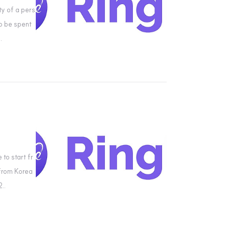
ty of a pers
to be spent
.
to start fr
 from Korea
..