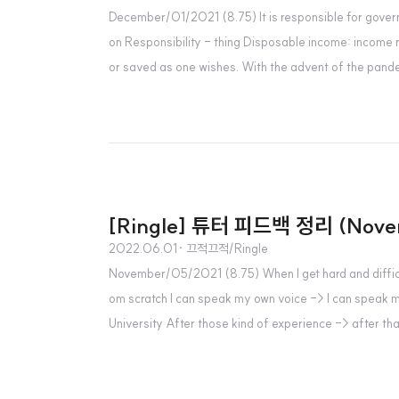
December/01/2021 (8.75) It is responsible for governm
on Responsibility - thing Disposable income: income r
or saved as one wishes. With the advent of the pand
[Ringle] 튜터 피드백 정리 (Nove
2022.06.01
· 끄적끄적/Ringle
November/05/2021 (8.75) When I get hard and difficult
om scratch I can speak my own voice -> I can speak m
University After those kind of experience -> after t