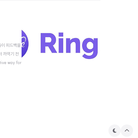
님들이 피드백을
더 까먹기 전
ive way for
테
상