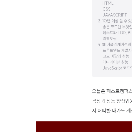
HTML
CSS
JAVASCRIPT
3. 10년 이상 쓸 수
좋은 코드란 무엇
테스트와 TDD, B
리팩토링
4. 웹 어플리케이션의
프론트엔드 개발자
코드 바깥의 성능
애니메이션 성능
JavaScript 코
오늘은 패스트캠퍼스에서
작성과 성능 향상법>
서 어떠한 대가도 제