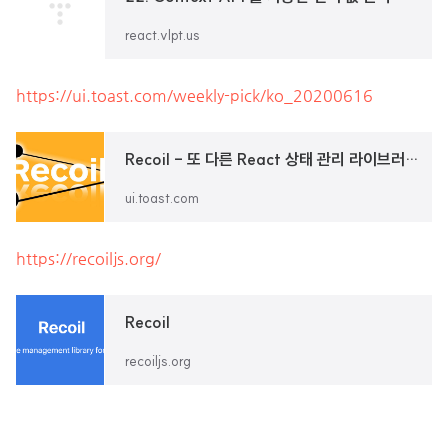
react.vlpt.us
https://ui.toast.com/weekly-pick/ko_20200616
Recoil - 또 다른 React 상태 관리 라이브러리?
ui.toast.com
https://recoiljs.org/
Recoil
recoiljs.org