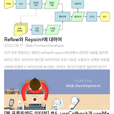
안정하며, 유지보수 비용이 많이 들게 됩니다.근본적으로 캐싱은 불필요한 작업
을 줄이는 것입니다. 브라우저, CDN 또는 프락시가 변경되지 않은 리소스를 서
버에 요청해야 할 때마다 시간과 대역폭이 낭비됩니다. 서버가 동일한 콘텐츠를
다시 빌드하거나 재전송해야 할 때마다 부하와 비용이 추가됩니다. 블랙 ..
Reflow와 Repaint에 대하여
2022.08.17
· Web Frontend Developer
내가 자주 헷갈리는 개념인 reflow와 repaint에 대해서 공부한 내용을 정리해
보려고 한다. 브라우저 렌더링 브라우저의 주요 기능은 사용자가 선택한 자원을
서버에 요청하고 브라우저에 표시하는 것이다. 여기서 자원은 일반적으로 HT
ML 문서이지만, 다른 형태의 파일(e. g. 이미지, PDF 등)일 수도 있다. 브라우
저는 HTML과 CSS 명세에 따라 HTML 파일을 해석하여 표시하는데 이 명세
는 웹 표준화 기구인 W3C에서 정한다. 브라우저의 주요 구성 요소는 다음과
같다. 사용자 인터페이스 : 요청한 페이지를 보여주는 창 제외한 나머지 모든 부
분 (e.g. 북마크, 주소 표시줄 등) 브라우저 엔진 : 사용자 인터페이스와 렌더링
엔진 사이의 동작 제어 렌더링 엔진 : 요청한 콘텐츠 표시. 예를 들..
[웹 프론트엔드 인터뷰] #4. useCallback과 useMe