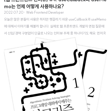
mo는 언제 어떻게 사용하나요?
2022.07.20
· Web Frontend Developer
오늘은 많은 분들이 사용은 하지만 헷갈리기 쉬운 useCallback과 useMemo
에 대해서 이야기를 해볼까 합니다. 실제로 웹 프론트엔드 개발자 면접 질문에
서 신입/경력 구분없이 단골로 나오는 인터뷰 주제 중 하나이기도 해요. 먼저 R
eact 공식 문서에는 useCallback과 useMemo가 다음과 같이 설명이 나와
있어요. useCallback : Returns a memoized callback. 메모이제이션된 콜
백을 반환한다. useMemo : Returns a memoized value. 메모이제이션된
값을 반환한다. 이 문장만 읽어서는 이해가 쉽지가 않습니다. 조금 더 살펴보도
록 하겠습니다. useCallback과 useMemo 둘 다 공통적으로 가지고 있는 속
성은 메모이제이션(Memoi..