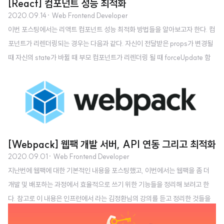
[React] 컴포넌트 성능 최적화
2020.09.14
· Web Frontend Developer
이번 포스팅에서는 리액트 컴포넌트 성능 최적화 방법들을 알아보고자 한다. 컴
포넌트가 리렌더링되는 경우는 다음과 같다. 자신이 전달받은 props가 변경될
때 자신의 state가 바뀔 때 부모 컴포넌트가 리렌더링 될 때 forceUpdate 함
수가 실행이 될 때 매번 하나의 변화가 생길 때 마다 모든 요소들이 다시 불러와
지면 그 갯수가 적을 때는 큰 차이가 없지만, 수 백개, 수 천개 그리고 그 이상의
요소들을 불러올 때 성능이 느려지게 될 것이다. 따라서 리렌더링을 시키는 요
소들을 어느정도 통제해 줄 필요가 생기게 되는데, 여기에서 많이 쓰이는 함수
가 React.memo() 함수이다. React.memo() 클래스형 컴포넌트에서는 sho
uldComponentUpdate라는 라이프사이클을 사용하면 되는데..
[Webpack] 웹팩 개발 서버, API 연동 그리고 최적화
2020.09.01
· Web Frontend Developer
지난번에 웹팩에 대한 기본적인 내용을 포스팅했고, 이번에서는 웹팩을 좀 더
개발 및 배포하는 과정에서 효율적으로 쓰기 위한 기능들을 정리해 보려고 한
다. 참고로 이 내용은 인프런에서 라는 김정환님의 강의를 듣고 정리한 것들을
기반으로 작성한다. 웹팩 개발 서버 (webpack dev server) 우리가 기존에 클