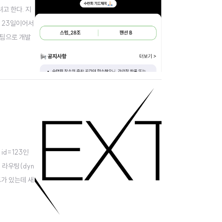
고 한다. 지
월 23일이어서
 팀으로 개발
는 프론트엔드
 id=123인
동적 라우팅(dyn
트가 있는데 새
이지가..