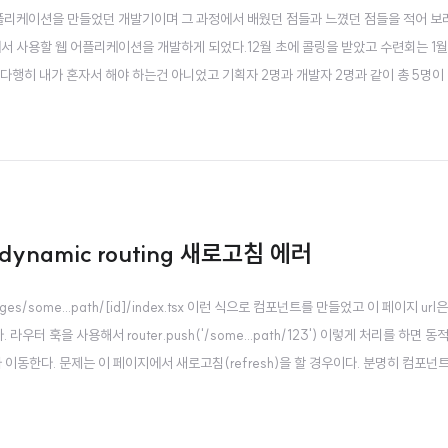
어플리케이션을 만들었던 개발기이며 그 과정에서 배웠던 점들과 느꼈던 점들을 적어 보려
회에서 사용할 웹 어플리케이션을 개발하게 되었다.12월 초에 콜링을 받았고 수련회는 1
.다행히 내가 혼자서 해야 하는건 아니었고 기획자 2명과 개발자 2명과 같이 총 5명이
E 모노레포프로젝트 구조는 프론트엔드와 백엔드를 하나의 레포로 관리했다. 개발을 할 때
은 다음과..
서 dynamic routing 새로고침 에러
/some...path/[id]/index.tsx 이런 식으로 컴포넌트를 만들었고 이 페이지 url은
 된다. 라우터 훅을 사용해서 router.push('/some...path/123') 이렇게 처리를 하면 
지가 이동한다. 문제는 이 페이지에서 새로고침(refresh)을 할 경우이다. 분명히 컴포넌
오는 것이 아닌가? 분명히 페이지는 처음에 잘 나타났는데, 이후에 새로고침을 하면 페