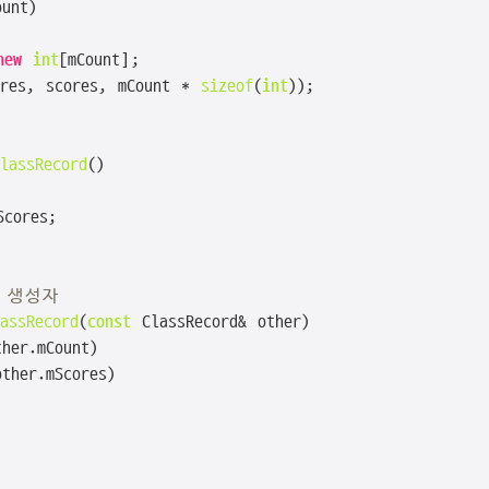
unt)

new
int
[mCount];

ores, scores, mCount * 
sizeof
(
int
));

lassRecord
()

cores;

사 생성자
assRecord
(
const
 ClassRecord& other)

ther.mCount)

other.mScores)
