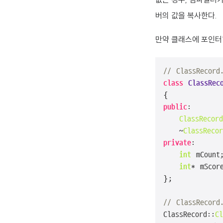
버의 값을 복사한다.
만약 클래스에 포인터형
// ClassRecord
class
ClassRec
public
:

ClassRecord
	~
ClassRecor
private
:

int
 mCount;
int
* mScore
};

// ClassRecord
ClassRecord::
Cl