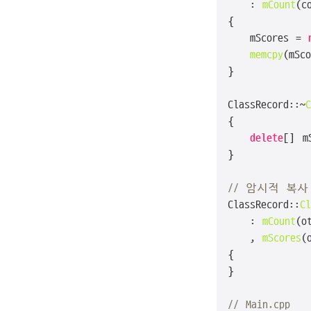
	: 
mCount
(co
{

	mScores = 
memcpy
(mSc
}

ClassRecord::~
C
{

delete
[] mS
}

// 암시적 복
ClassRecord::
Cl
	: 
mCount
(o
	, 
mScores
(
{

}

// Main.cpp