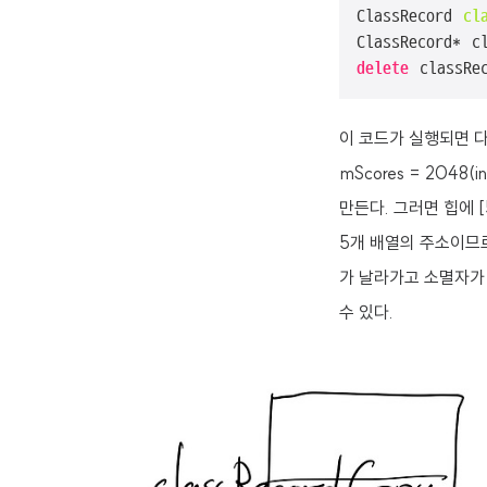
ClassRecord 
cl
ClassRecord* c
delete
 classRe
이 코드가 실행되면 다음과
mScores = 204
만든다. 그러면 힙에 [
5개 배열의 주소이므로
가 날라가고 소멸자가 
수 있다.