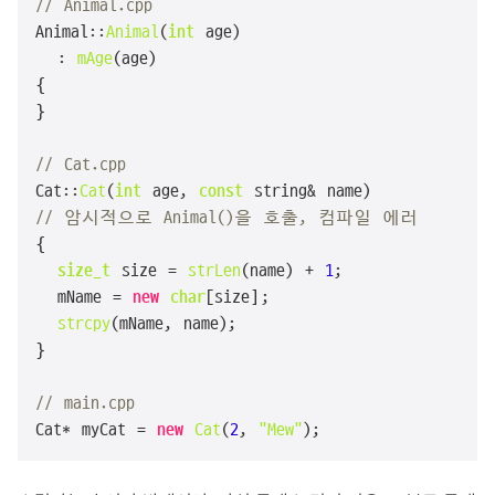
// Animal.cpp
Animal::
Animal
(
int
 age)

  : 
mAge
(age)

{

}

// Cat.cpp
Cat::
Cat
(
int
 age, 
const
// 암시적으로 Animal()을 호출, 컴파일 에러
{

size_t
 size = 
strLen
(name) + 
1
;

  mName = 
new
char
[size];

strcpy
(mName, name);

}

// main.cpp
Cat* myCat = 
new
Cat
(
2
, 
"Mew"
);