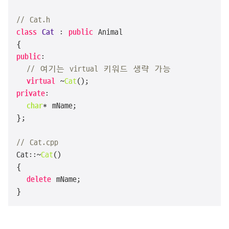
// Cat.h
class
Cat
 : 
public
 Animal

public
:

// 여기는 virtual 키워드 생략 가능
virtual
 ~
Cat
private
:

char
* mName;

};

// Cat.cpp
Cat::~
Cat
()

{

delete
 mName;

}