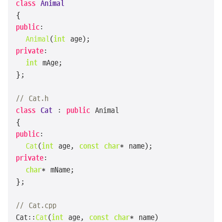
class
Animal
public
:

Animal
(
int
private
:

int
 mAge;

};

// Cat.h
class
Cat
 : 
public
 Animal

public
:

Cat
(
int
 age, 
const
char
private
:

char
* mName;

};

// Cat.cpp
Cat::
Cat
(
int
 age, 
const
char
* name)
