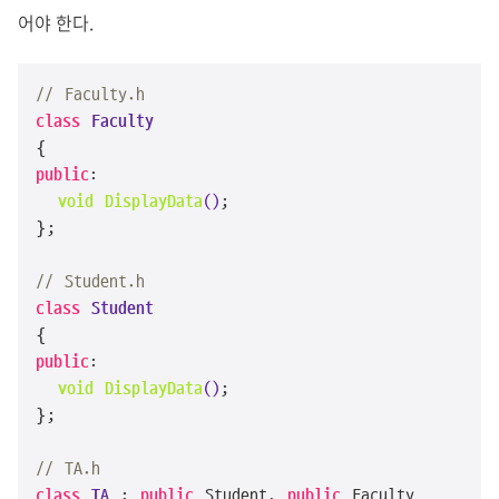
어야 한다.
// Faculty.h
class
Faculty
public
:

void
DisplayData
()
;

};

// Student.h
class
Student
public
:

void
DisplayData
()
;

};

// TA.h
class
TA
 : 
public
 Student, 
public
 Faculty
