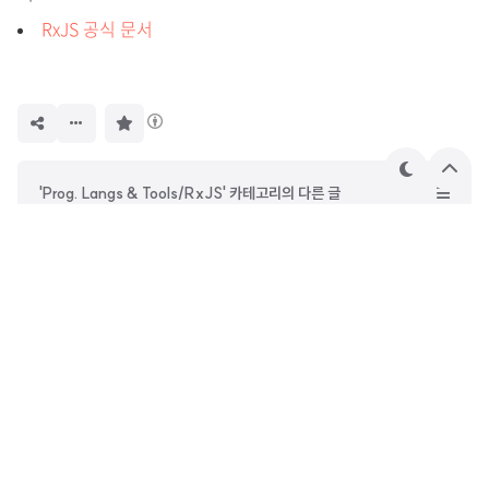
RxJS 공식 문서
구
독
하
기
테
상
'Prog. Langs & Tools/RxJS' 카테고리의 다른 글
마
단
으
[RxJS] Ch07. 반응형 스트림 적용하기 - 하
로
[RxJS] Ch06. 반응형 스트림 적용하기 - 상
[RxJS] Ch04. RxJS에서의 시간 - 상
[RxJS] Ch03. 핵심 연산자
DevOwen
안녕하세요. 사진과 철학에 관심이 많은 웹 프론트엔드 개발자
오원종입니다. 시간이 지나도 꾸준히 읽힐 수 있는 글을 쓰고 싶