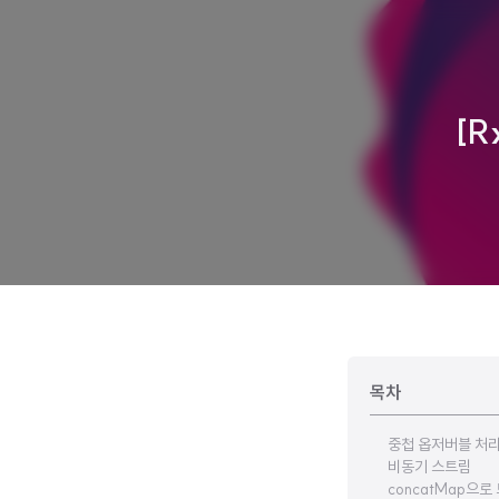
[R
목차
중첩 옵저버블 처
비동기 스트림
concatMap으로