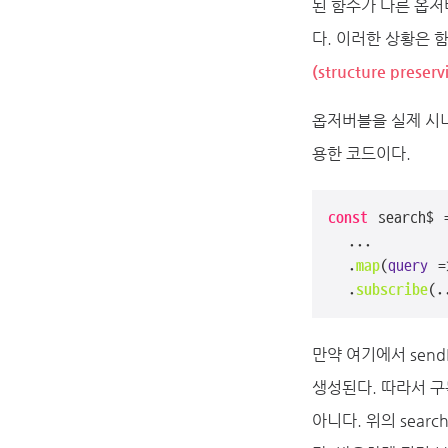
된 함수가 다른 옵
다. 이러한 상황은
(structure preser
옵저버블을 실제 시
용한 코드이다.
const
 search$ 
  ...

  .
map
(
query
 =
  .
subscribe
(.
만약 여기에서 sendR
생성된다. 따라서 구독
아니다. 위의 sea