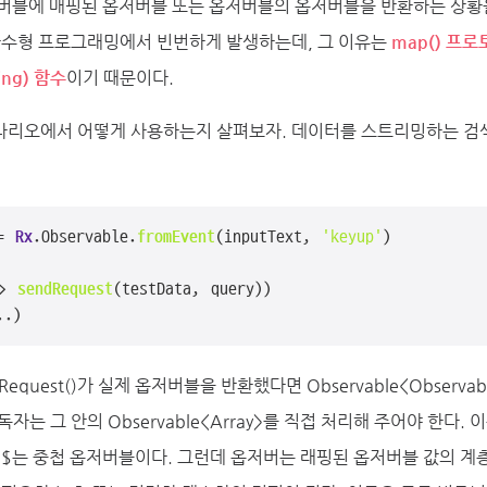
저버블에 매핑된 옵저버블 또는 옵저버블의 옵저버블을 반환하는 상황
 함수형 프로그래밍에서 빈번하게 발생하는데, 그 이유는
map() 프
ving) 함수
이기 때문이다.
나리오에서 어떻게 사용하는지 살펴보자. 데이터를 스트리밍하는 검색
= 
Rx
.
Observable
.
fromEvent
(inputText, 
'keyup'
)

>
sendRequest
(testData, query))

..)
equest()가 실제 옵저버블을 반환했다면 Observable<Observabl
자는 그 안의 Observable<Array>를 직접 처리해 주어야 한다.
rch$는 중첩 옵저버블이다. 그런데 옵저버는 래핑된 옵저버블 값의 