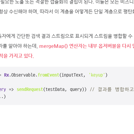
불필요한 노출 또는 적절한 캡슐화의 결핍이 된다. 이들은 모든 비즈
항상 수신해야 하며, 따라서 이 계층을 어떻게든 단일 계층으로 평탄
 구독자에게 간단한 검색 결과 스트림으로 표시되게 스트림을 병합할 수
산자를 알아야 하는데,
mergeMap() 연산자는 내부 옵저버블을 다시
직을 가지고 있다.
= 
Rx
.
Observable
.
fromEvent
(inputText, 
'keyup'
)

ery
 =>
sendRequest
(testData, query)) 
// 결과를 병합하고
..)