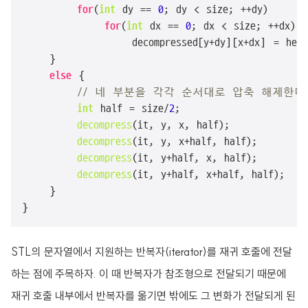
for
(
int
 dy == 
0
; dy < size; ++dy)

for
(
int
 dx == 
0
; dx < size; ++dx)

                decompressed[y+dy][x+dx] = head;
    }

else
 {

// 네 부분을 각각 순서대로 압축 해제한다
int
 half = size/
2
;

decompress
(it, y, x, half);

decompress
(it, y, x+half, half);

decompress
(it, y+half, x, half);

decompress
(it, y+half, x+half, half);

    }

}
STL의 문자열에서 지원하는 반복자(iterator)를 재귀 호출에 전달
하는 점에 주목하자. 이 때 반복자가 참조형으로 전달되기 때문에
재귀 호출 내부에서 반복자를 옮기면 밖에도 그 변화가 전달되게 된