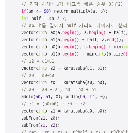
// 기저 사례: a가 비교적 짧은 경우 O(n^2) 
if
(an <= 
50
) return multiply(a, b);

int
 half = an
 / 
2
;

// a와 b를 밑에서 half 자리와 나머지로 분리한
    vector<
int
> a0(a.
begin
()
, a.
begin
()
 + half);

    vector<
int
> a1(a.
begin
()
 + half, a.
end
()
);

    vector<
int
> b0(b.
begin
()
, b.
begin
()
 + min<
int
>
    vector<
int
> b1(b.
begin
()
 + min<
int
>(b.size
()
, 
// z2 = a1*b1
    vector<
int
> z2 = karatsuba(a1, b1);

// z0 = a0*b0
    vector<
int
> z0 = karatsuba(a0, b0);

// a0 = a0 + a1; b0 = b0 + b1
    add
To(
a0
, 
a1
, 0)
; add
To(
b0
, 
b1
, 0)
;

// z1 = (a0*b0) - z0 - z2;
    vector<
int
> z1 = karatsuba(a0, b0);

    sub
From(
z1
, 
z0
)
;

    sub
From(
z1
, 
z2
)
;

// ret = z0 + z1 * 10^half + z2 * 10^(half/2