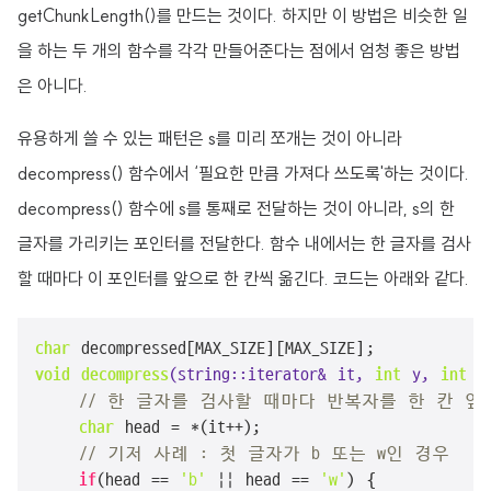
getChunkLength()를 만드는 것이다. 하지만 이 방법은 비슷한 일
을 하는 두 개의 함수를 각각 만들어준다는 점에서 엄청 좋은 방법
은 아니다.
유용하게 쓸 수 있는 패턴은 s를 미리 쪼개는 것이 아니라
decompress() 함수에서 ‘필요한 만큼 가져다 쓰도록'하는 것이다.
decompress() 함수에 s를 통째로 전달하는 것이 아니라, s의 한
글자를 가리키는 포인터를 전달한다. 함수 내에서는 한 글자를 검사
할 때마다 이 포인터를 앞으로 한 칸씩 옮긴다. 코드는 아래와 같다.
char
void
decompress
(string::iterator& it, 
int
 y, 
int
 x
// 한 글자를 검사할 때마다 반복자를 한 칸 앞
char
 head = *(it++);

// 기저 사례 : 첫 글자가 b 또는 w인 경우
if
(head == 
'b'
 || head == 
'w'
) {
