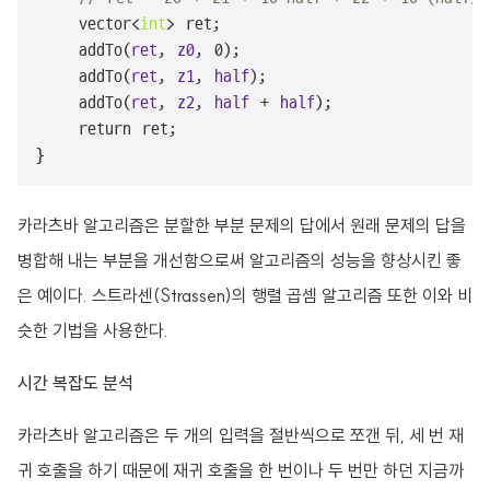
    vector<
int
> ret;

    add
To(
ret
, 
z0
, 0)
;

    add
To(
ret
, 
z1
, 
half
)
;

    add
To(
ret
, 
z2
, 
half
 + 
half
)
;

    return ret;

}
카라츠바 알고리즘은 분할한 부분 문제의 답에서 원래 문제의 답을
병합해 내는 부분을 개선함으로써 알고리즘의 성능을 향상시킨 좋
은 예이다. 스트라센(Strassen)의 행렬 곱셈 알고리즘 또한 이와 비
슷한 기법을 사용한다.
시간 복잡도 분석
카라츠바 알고리즘은 두 개의 입력을 절반씩으로 쪼갠 뒤, 세 번 재
귀 호출을 하기 때문에 재귀 호출을 한 번이나 두 번만 하던 지금까