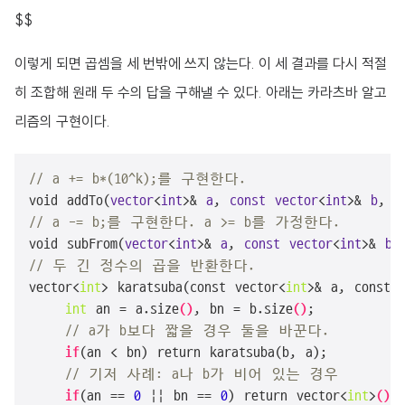
$$
이렇게 되면 곱셈을 세 번밖에 쓰지 않는다. 이 세 결과를 다시 적절
히 조합해 원래 두 수의 답을 구해낼 수 있다. 아래는 카라츠바 알고
리즘의 구현이다.
// a += b*(10^k);를 구현한다.
void add
To(
vector
<
int
>& 
a
, 
const
vector
<
int
>& 
b
, 
i
// a -= b;를 구현한다. a >= b를 가정한다.
void sub
From(
vector
<
int
>& 
a
, 
const
vector
<
int
>& 
b
)
// 두 긴 정수의 곱을 반환한다.
vector<
int
> karatsuba(const vector<
int
>& a, const 
int
 an = a.size
()
, bn = b.size
()
;

// a가 b보다 짧을 경우 둘을 바꾼다.
if
(an < bn) return karatsuba(b, a);

// 기저 사례: a나 b가 비어 있는 경우
if
(an
 == 
0
 || 
bn
 == 
0
) return vector<
int
>
()
;
