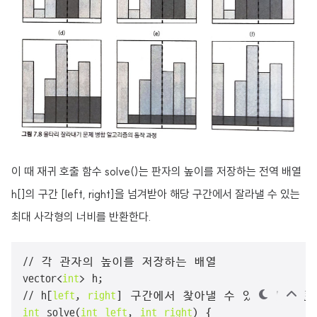
이 때 재귀 호출 함수 solve()는 판자의 높이를 저장하는 전역 배열
h[]의 구간 [left, right]을 넘겨받아 해당 구간에서 잘라낼 수 있는
최대 사각형의 너비를 반환한다.
// 각 관자의 높이를 저장하는 배열

vector<
int
> h;

// h[
left
, 
right
테
상
int
 solve(
int
left
, 
int
right
) {

마
단