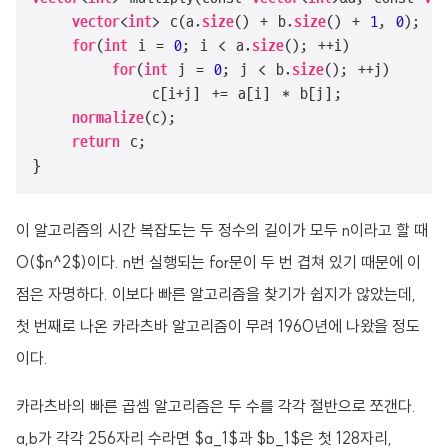
vector
<
int
> c(a.
size
() + b.
size
() + 
1
, 
0
);

for
(
int
 i = 
0
; i < a.
size
(); ++i)

for
(
int
 j = 
0
; j < b.
size
(); ++j)

            c[i+j] += a[i] * b[j];

normalize
(c);

return
 c;

}
이 알고리즘의 시간 복잡도는 두 정수의 길이가 모두 n이라고 할 때
O($n^2$)이다. n번 실행되는 for문이 두 번 겹쳐 있기 때문에 이
점은 자명하다. 이보다 빠른 알고리즘을 찾기가 쉽지가 않았는데,
첫 번째로 나온 카라츠바 알고리즘이 무려 1960년에 나왔을 정도
이다.
카라츠바의 빠른 곱셈 알고리즘은 두 수를 각각 절반으로 쪼갠다.
a,b가 각각 256자리 수라면 $a_1$과 $b_1$은 첫 128자리,