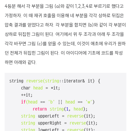
4등분 해서 각 부분을 그림 (a)와 같이 1,2,3,4로 부르기로 했다고
가정하자. 이 때 재귀 호출을 이용해 네 부분을 각각 상하로 뒤집은
압축 결과를 얻었다고 하자. 각 부분을 합치면 (b)와 같이 각 부분이
상하로 뒤집힌 그림이 된다. 여기에서 위 두 조각과 아래 두 조각을
각각 바꾸면 그림 (c)를 얻을 수 있는데, 이것이 애초에 우리가 원하
던 전체가 뒤집힌 그림이 된다. 이 아이디어에 기초에 코드를 작성
하면 아래와 같다.
string
 reverse
(string
::iterator& it) {

    char
 head
 = *it;

    ++it;

if
(head
 == 
'b'
 ||
 head
 == 
'w'
)

return
 string
(
1
,
 head
);

 string
 upperLeft =
 reverse
(it);

 string
 upperRight =
 reverse
(it);

 string
 lowerLeft =
 reverse
(it);
