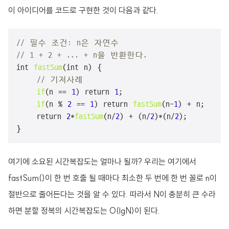
이 아이디어를 코드로 구현한 것이 다음과 같다.
// 필수 조건: n은 자연수
// 1 + 2 + ... + n을 반환한다.
int 
fastSum
(int n) {

// 기저사례
if
(n == 
1
) return 
1
;

if
(n % 
2
 == 
1
) return 
fastSum
(n-
1
) + n;

    return 
2
*
fastSum
(n/
2
) + (n/
2
)*(n/
2
);

}
여기에 소요된 시간복잡도는 얼마나 될까? 우리는 여기에서
fastSum()이 한 번 호출 될 때마다 최소한 두 번에 한 번 꼴로 n이
절반으로 줄어든다는 것을 알 수 있다. 따라서 N이 충분히 큰 수라
하면 분할 정복의 시간복잡도는 O(lgN)이 된다.