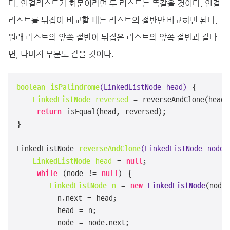
다. 연결리스트가 회문이라면 두 리스트는 똑같을 것이다. 연결
리스트를 뒤집어 비교할 때는 리스트의 절반만 비교하면 된다.
원래 리스트의 앞쪽 절반이 뒤집은 리스트의 앞쪽 절반과 같다
면, 나머지 부분도 같을 것이다.
boolean
isPalindrome
(LinkedListNode head)
 {

LinkedListNode
reversed
=
 reverseAndClone(head);
return
 isEqual(head, reversed);

}

LinkedListNode 
reverseAndClone
(LinkedListNode node)
LinkedListNode
head
=
null
;

while
 (node != 
null
) {

LinkedListNode
n
=
new
LinkedListNode
(node
        n.next = head;

        head = n;

        node = node.next;
