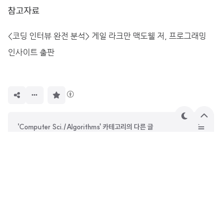
참고자료
<코딩 인터뷰 완전 분석> 게일 라크만 맥도웰 저, 프로그래밍
인사이트 출판
구
독
하
기
테
상
'Computer Sci./Algorithms' 카테고리의 다른 글
마
단
으
[LeetCode] 3600. Maximize Spanning Tree Stability with Upgrades (Hard)
로
[알고리즘 문제 해결 전략] Ch03-3. 알고리즘 설계 패러다임 (동적 계획법)
[C.C.I] 01. 배열과 문자열
[알고리즘 문제 해결 전략] Ch03-2. 알고리즘 설계 패러다임 (분할 정복)