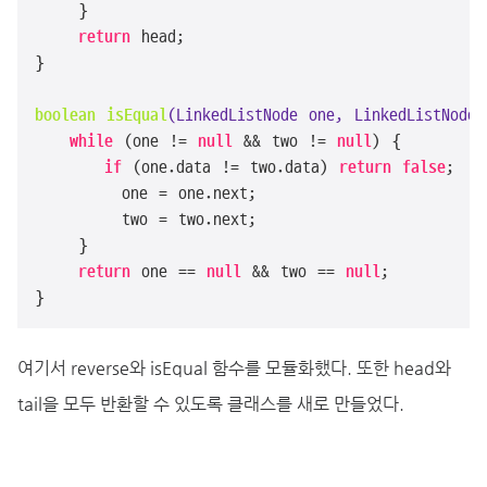
    }

return
 head;

}

boolean
isEqual
(LinkedListNode one, LinkedListNode 
while
 (one != 
null
 && two != 
null
) {

if
 (one.data != two.data) 
return
false
;

        one = one.next;

        two = two.next;

    }

return
 one == 
null
 && two == 
null
;

}
여기서 reverse와 isEqual 함수를 모듈화했다. 또한 head와
tail을 모두 반환할 수 있도록 클래스를 새로 만들었다.