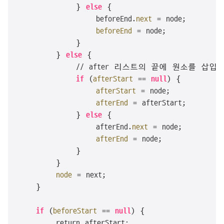
            } 
else
 {

                beforeEnd.
next
 = node;

beforeEnd
 = node;

            }

        } 
else
 {

            // after 리스트의 끝에 원소를 삽입한
if
 (
afterStart
 == 
null
) {

afterStart
 = node;

afterEnd
 = afterStart;

            } 
else
 {

                afterEnd.
next
 = node;

afterEnd
 = node;

            }

        }

node
 = next;

    }

if
 (
beforeStart
 == 
null
) {

        return afterStart;
