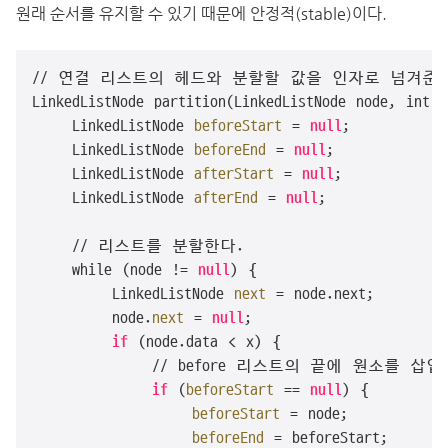
원래 순서를 유지할 수 있기 때문에 안정적(stable)이다.
// 연결 리스트의 헤드와 분할할 값을 인자로 넘겨준다
LinkedListNode partition(LinkedListNode node, int x
    LinkedListNode 
beforeStart
 = 
null
;

    LinkedListNode 
beforeEnd
 = 
null
;

    LinkedListNode 
afterStart
 = 
null
;

    LinkedListNode 
afterEnd
 = 
null
;

    // 리스트를 분할한다.

    while (node != 
null
) {

        LinkedListNode 
next
 = node.next;

        node.
next
 = 
null
;

if
 (node.data < x) {

            // before 리스트의 끝에 원소를 삽입
if
 (
beforeStart
 == 
null
) {

beforeStart
 = node;

beforeEnd
 = beforeStart;
