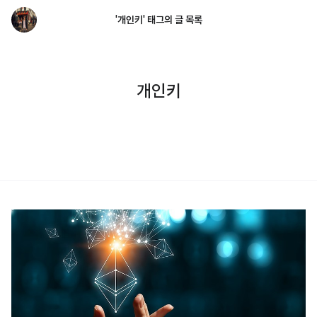
'개인키' 태그의 글 목록
개인키