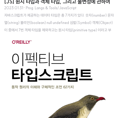
[JS] 원시 타입과 객체 타입, 그리고 불변성에 관하여
2023.01.31
· Prog. Langs & Tools/JavaScript
자바스크립트가 제공하는 데이터 타입은 총 7가지가 있다. 숫자(number) 문자
열(string) 불리언(boolean) null undefined 심벌(Symbol) 객체(Object)
이 중에서 7번 객체 타입을 제외하고는 원시 타입(primitive type) 이라고 부
르며 객체 타입은 영어로 reference type 이라고 부르기도 한다. 데이터 타입
을 이렇게 구분하는 이유는 원시 타입과 객체 타입이 근본적으로 다른 점이 있
기 때문이다. 크게 3가지 정도 생각해 볼 수 있다. 원시 타입은 변경이 불가능한
(immutable) 값이다. 반면에 객체(참조) 타입은 변경 가능한(mutable) 값이
다. 원시 값을 변수에 할당하면 변수(확보된 메모리 공간)에는 실제 값이 저장
된다. 반면에 객체를 변수에..