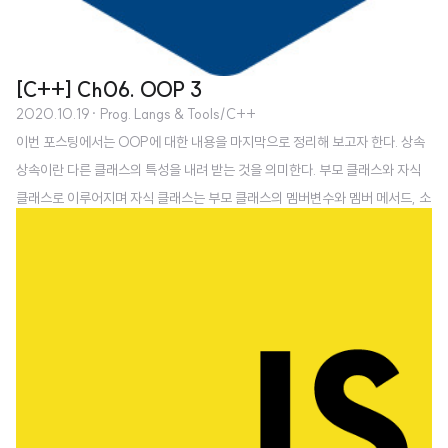
[C++] Ch06. OOP 3
2020.10.19
· Prog. Langs & Tools/C++
이번 포스팅에서는 OOP에 대한 내용을 마지막으로 정리해 보고자 한다. 상속
상속이란 다른 클래스의 특성을 내려 받는 것을 의미한다. 부모 클래스와 자식
클래스로 이루어지며 자식 클래스는 부모 클래스의 멤버변수와 멤버 메서드, 소
멸자를 가진다. 또한 자식 클래스는 멤버 변수 및 메서드를 추가할 수 있다. // A
nimal.h class Animal { public: Animal(int age); private: int mAge; };
// Cat.h class Cat : public Animal { public: Cat(int age, const char* n
ame); private: char* mName; }; // Cat.cpp Cat::Cat(int age, const c
har* name) : An..