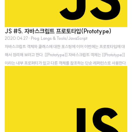
JS #5. 자바스크립트 프로토타입(Prototype)
2020.04.27
· Prog. Langs & Tools/JavaScript
자바스크립트 객체와 클래스에 대한 포스팅에 이어 이번에는 프로토타입에 대
해서 정리해 보려고 한다. [[Prototype]] 자바스크립트 객체는 [[Prototype]]
이라는 내부 프로퍼티가 있고 다른 객체를 참조하는 단순 레퍼런스로 사용한다.
[[Prototype]]은 어디에 쓰이는 걸까? 객체 프로퍼티를 참조할 때(myObjec
t.a), 객체는 기본적으로 객체 자체에 해당 프로퍼티가 있는지를 찾고, 만약 있
다면 그 프로퍼티를 사용한다. 하지만 만약에 myObject에 a라는 프로퍼티가
없다면 그 다음에는 이 객체의 [[Prototype]] 링크다. 두 번째 예제에서 conne
ctObject는 anotherObject와 [[Prototype]]이 링크되었다. 분명히 conne
ctObject.a 라는 프로..