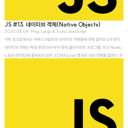
JS #13. 네이티브 객체(Native Objects)
2020.08.04
· Prog. Langs & Tools/JavaScript
이번 포스팅에서는 자바스크립트의 네이티브 객체들에 대해 알아보고자 한다.
네이티브 객체는 특정 환경(브라우저 등의 클라이언트 프로그램, 또는 Node.j
s 등의 런타임)에 종속되지 않은, ECMAScript 명세의 내장 객체를 말한다. 우
리가 많이 사용하는 네이티브들은 다음과 같다. 짐작이 가는 사람들도 있겠지
만, 네이티브 객체는 사실상 내장 함수이다. String() Number() Boolean()
Array() Object() Function() RegExp() Date() Error() Symbol() 네이
티브는 생성자처럼 사용할 수 있지만 실제로 생성되는 결과물은 예상과 다른 경
우가 많다. // 자바처럼 String() 생성자와 비슷하게 보일 수도 있겠다. var a =
new String("H..