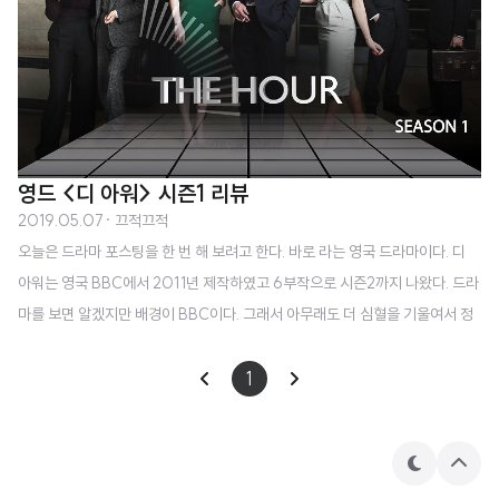
영드 <디 아워> 시즌1 리뷰
2019.05.07
· 끄적끄적
오늘은 드라마 포스팅을 한 번 해 보려고 한다. 바로 라는 영국 드라마이다. 디
아워는 영국 BBC에서 2011년 제작하였고 6부작으로 시즌2까지 나왔다. 드라
마를 보면 알겠지만 배경이 BBC이다. 그래서 아무래도 더 심혈을 기울여서 정
성껏 만들지 않았을까 생각이 든다. 드라마가 상당히 고퀄리티이고 정통 영국
악센트를 듣고 싶은 분들에게는 이만한 드라마가 없다고 생각한다. 영어 공부를
1
하기에도 괜찮은 드라마이다. 단, 1950년대를 배경으로 하고 있고 그 당시 상
황을 이해해야 이해할 수 있는 그러한 표현도 가끔 나오기 때문에 참고하기를
바란다. (예를 들면 Ep1 초반부에 프레디가 벨을 Moneypenny라고 부르고 벨
테
상
마
단