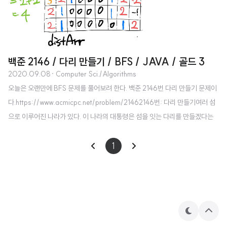
백준 2146 / 다리 만들기 / BFS / JAVA / 골드 3
2020.09.08
· Computer Sci./Algorithms
오늘은 오랜만에 BFS 문제를 풀어보려 한다. 백준 2146번 다리 만들기 문제이
다.https://www.acmicpc.net/problem/21462146번: 다리 만들기여러 섬
으로 이루어진 나라가 있다. 이 나라의 대통령은 섬을 잇는 다리를 만들겠다는
공약으로 인기몰이를 해 당선될 수 있었다. 하지만 막상 대통령에 취임하자, 다
리를 놓는다는 것이 아깝다www.acmicpc.net 이 문제는 엄청 어렵게 느껴지진
1
않았다. BFS를 익숙하게 쓸 수 있으면 큰 문제 없이 풀 수 있는 문제로 보인다.
다만 BFS를 여러 차례 써야 하는 풀이가 있어서 조금 복잡하게 느껴질 수도 있
을 것 같다.BFS에 대해서 간단하게 설명을 하면, 너비 우선 탐색 방법으로 그래
프나 트리를 완전 탐색할 수 있는 방법 중 하나이다..
테
상
마
단