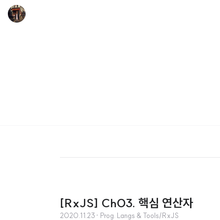
[RxJS] Ch03. 핵심 연산자
2020.11.23
· Prog. Langs & Tools/RxJS