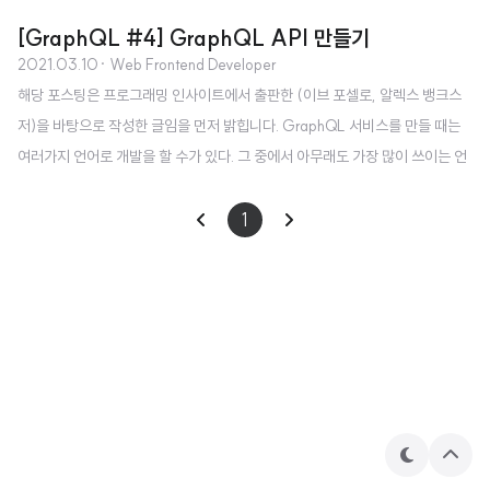
[GraphQL #4] GraphQL API 만들기
2021.03.10
· Web Frontend Developer
해당 포스팅은 프로그래밍 인사이트에서 출판한 (이브 포셀로, 알렉스 뱅크스
저)을 바탕으로 작성한 글임을 먼저 밝힙니다. GraphQL 서비스를 만들 때는
여러가지 언어로 개발을 할 수가 있다. 그 중에서 아무래도 가장 많이 쓰이는 언
어 중 하나는 자바스크립트이며 아폴로팀에서 만든 오픈 소스 apollo-server
를 현업에서는 많이 사용하는 편이다. 아폴로 서버는 설정하기가 간편하고 프로
1
덕션 레벨에서 사용할 수 있는 여러 가지 기능들을 제공한다. 여기에는 서브스
크립션, 파일 업로드, 데이터 소스 API 등등이 포함된다. 그래서 이번 포스팅에
서는 아폴로 서버를 가지고 코드를 짜 보려고 한다. 프로젝트 세팅은 다음과 같
이 할 수 있다. apollo-server와 graphql을 설치해야 아폴로 서버 인스턴..
테
상
마
단