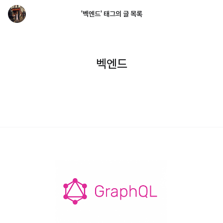
'벡엔드' 태그의 글 목록
벡엔드