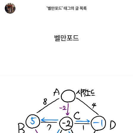
'벨만포드' 태그의 글 목록
벨만포드