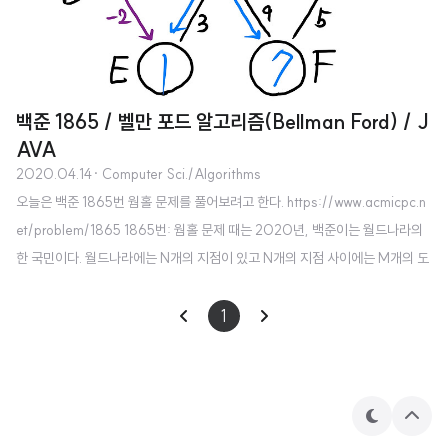
백준 1865 / 벨만 포드 알고리즘(Bellman Ford) / J
AVA
2020.04.14
· Computer Sci./Algorithms
오늘은 백준 1865번 웜홀 문제를 풀어보려고 한다. https://www.acmicpc.n
et/problem/1865 1865번: 웜홀 문제 때는 2020년, 백준이는 월드나라의
한 국민이다. 월드나라에는 N개의 지점이 있고 N개의 지점 사이에는 M개의 도
로와 W개의 웜홀이 있다. (단 도로는 방향이 없으며 웜홀은 방향이 있다.) 웜홀
은 시작 위치에서 도착 위치로 가는 하나의 경로인데, 특이하게도 도착을 하게
1
되면 시작을 하였을 때보다 시간이 뒤로 가게 된다. 웜홀 내에서는 시계가 거꾸
로 간다고 생각하여도 좋다. 시간 여행을 매우 좋아하는 백준이는 한 가지 궁금
증에 빠졌다. 한 지점에서 www.acmicpc.net 이 문제는 개인적으로 정말 많이
테
상
틀리고 나서 해결했던 문제이다. 그래서 더욱 꼼꼼하게 문..
마
단