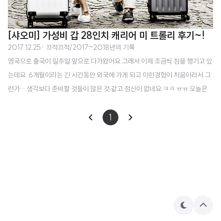
[샤오미] 가성비 갑 28인치 캐리어 미 트롤리 후기~!
2017.12.25
· 끄적끄적/2017~2018년의 기록
영국으로 출국이 일주일 앞으로 다가왔어요 그래서 이제 조금씩 짐을 챙기고 있
는데요. 6개월이라는 긴 시간동안 외국에 가게 되고 이런경험이 처음이라서 그
런가… 생각보다 준비할 것들이 많은 것 같고 정신이 없네요 ㅋㅋ ㅠㅠ 오늘은
이번에 저와 함께 영국을 같이 갈 캐리어를 소개하려고 해요. 캐리어는 가장 큰
크기가 28인치라고 합니다. 보통 20인치 24인치 28인치를 많이 쓰는데요. 저
1
는 챙길 것들이 많아서 가장 큰 28인치 캐리어를 선택했어요. 네이버에 28인치
캐리어를 검색하면 가장 많이 쓰는 캐리어가 크게 두 종류 정도 되는 것 같아요.
바로 샘소나이트 그리고 샤오미 인데요. 저는 개인적으로 샘소나이트라는 브랜
드를 좋아하고 갖고 싶어서 처음에 샘소나이트로 사려고 했어요. 하.지.만 저는
학생이고 돈이 ..
테
상
마
단