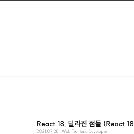
React 18, 달라진 점들 (React 18,
2021.07.28
· Web Frontend Developer