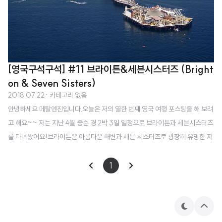
[영국구석구석] #11 브라이튼&세븐시스터즈 (Bright
on & Seven Sisters)
2018.07.22
· 카테고리 없음
안녕하세요 메탈엔진입니다.오늘은 저의 열한 번째 영국 여행 포스팅을 해 보려
고 해요~~ 저는 지난 4월 중순 경 2박 3일 일정으로 브라이튼과 세븐시스터즈
를 다녀왔어요!브라이튼은 아름다운 해변과 세븐 시스터즈로 굉장히 유명한 지
역이에요 ㅎㅎ 세븐 시스터즈는 바닷가에 있는 하얀색 절벽인데 정확히는 이스
트본과 브라이튼 가운데 정도에 위치하고 있습니다. 저는 이번에 교회에서 만난
1
친구들과 다녀왔는데 숙소는 이스트본에 있는 호텔에서 머물렀고, 2박 3일의
일정 중 첫째 날 이스트본, 둘째 날 세븐시스터즈, 그리고 셋째 날 브라이튼 이렇
게 다녀왔어요. 제가 교환학생으로 살았던 버밍엄에서 출발을 했고, 런던 유스
테
상
턴 역을 한 번 거쳐서 이스트본까지는 총 3시간 정도 소요가 되었던 것 같아요.
마
단