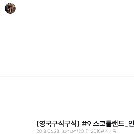
[영국구석구석] #9 스코틀랜드_인버네스
2018.06.28
· 끄적끄적/2017~2018년의 기록