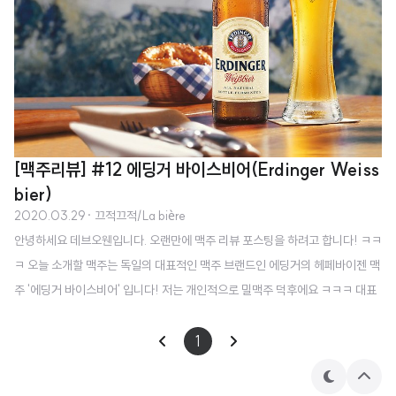
[맥주리뷰] #12 에딩거 바이스비어(Erdinger Weiss
bier)
2020.03.29
· 끄적끄적/La bière
안녕하세요 데브오웬입니다. 오랜만에 맥주 리뷰 포스팅을 하려고 합니다! ㅋㅋ
ㅋ 오늘 소개할 맥주는 독일의 대표적인 맥주 브랜드인 에딩거의 헤페바이젠 맥
주 '에딩거 바이스비어' 입니다! 저는 개인적으로 밀맥주 덕후에요 ㅋㅋㅋ 대표
적으로 호가든과 크로넨버그 블랑 매우 좋아합니다. 밀맥주는 독일 남쪽 바이에
른에서 유래한 맥주로, 맥주의 원료 함량 중 밀 맥아의 비율이 50% 이상 들어
1
가는 맥주를 말해요. 밀 맥아가 보리 맥아보다 다루기가 힘들어서 맛있게 만들
테
상
기 더 어려운 맥주라고 합니다. 대표적인 맥주로는 독일의 에딩거, 바이젠슈테