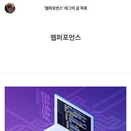
'웹퍼포먼스' 태그의 글 목록
웹퍼포먼스