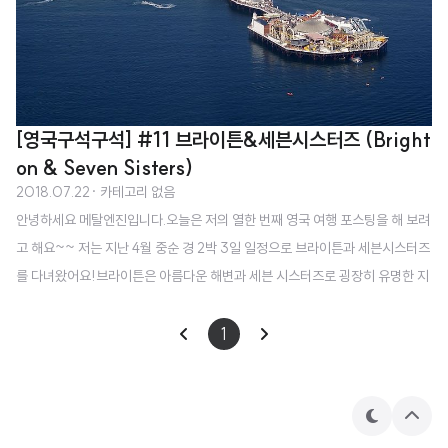
[영국구석구석] #11 브라이튼&세븐시스터즈 (Bright
on & Seven Sisters)
2018.07.22
· 카테고리 없음
안녕하세요 메탈엔진입니다.오늘은 저의 열한 번째 영국 여행 포스팅을 해 보려
고 해요~~ 저는 지난 4월 중순 경 2박 3일 일정으로 브라이튼과 세븐시스터즈
를 다녀왔어요!브라이튼은 아름다운 해변과 세븐 시스터즈로 굉장히 유명한 지
역이에요 ㅎㅎ 세븐 시스터즈는 바닷가에 있는 하얀색 절벽인데 정확히는 이스
트본과 브라이튼 가운데 정도에 위치하고 있습니다. 저는 이번에 교회에서 만난
1
친구들과 다녀왔는데 숙소는 이스트본에 있는 호텔에서 머물렀고, 2박 3일의
일정 중 첫째 날 이스트본, 둘째 날 세븐시스터즈, 그리고 셋째 날 브라이튼 이렇
게 다녀왔어요. 제가 교환학생으로 살았던 버밍엄에서 출발을 했고, 런던 유스
테
상
턴 역을 한 번 거쳐서 이스트본까지는 총 3시간 정도 소요가 되었던 것 같아요.
마
단