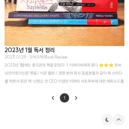
2023년 1월 독서 정리
2023.01.29
· 끄적끄적/Book Review
2023년 1월에는 총 5권의 책을 읽었다. 1. 이와타씨에게 묻다 ⭐⭐⭐ 호보
닛칸이토이신문 엮음 / 이큰 출판 / 경영 분야 회사 동료분들과 같이 북 스터디
를 하면서 읽은 책. 닌텐도 전 CEO 이셨던 이와타 사토루씨에 대한 에피소드를
엮은 책. 한 줄 요약 : 닌텐도가 괜히 오랫동안 잘 팔리는게 아니다. 거기엔 다 이
유가 있었다. 원 픽 구절 : 지금까지의 흐름을 전부 돌이켜보면, 과정 중 작은 부
1
분에서 "그랬더라면 좋았을걸"이라는 말은 얼마든지 나올 수 있지만, 완성된 W
ii 자체에는 "그랬더라면 좋았을 걸"이라는 말이 이상할 정도로 없습니다. p135
2. Continuous Discovery Habits ⭐⭐⭐⭐ Teresa Torres 저 / 경영 분
테
상
마
단