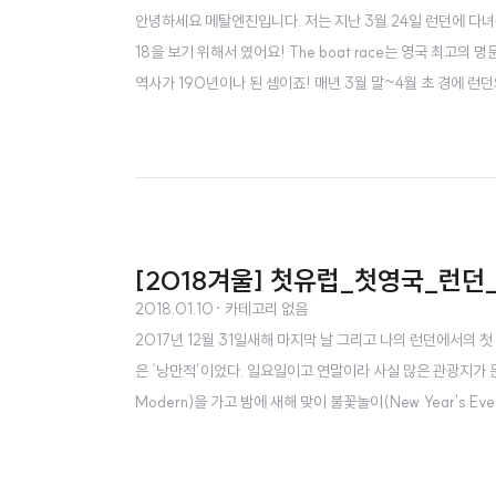
안녕하세요 메탈엔진입니다. 저는 지난 3월 24일 런던에 다녀왔
18을 보기 위해서 였어요! The boat race는 영국 최고
역사가 190년이나 된 셈이죠! 매년 3월 말~4월 초 경에 
접 가 보았습니다. 이날 저는 런던을 당일치기로 다녀왔어요. 
에 도착했습니다. 조정 경기는 오후에 열리기 때문에 낮에 두 군
[2018겨울] 첫유럽_첫영국_런던
2018.01.10
· 카테고리 없음
2017년 12월 31일새해 마지막 날 그리고 나의 런던에서의 
은 ‘낭만적’이었다. 일요일이고 연말이라 사실 많은 관광지가 문을 
Modern)을 가고 밤에 새해 맞이 불꽃놀이(New Year's E
만 그래도 템즈 강에서 나는 다시 한 번 런던을 느낄 수 있었다
갔다. 그리고 천천히 버스를 타고..