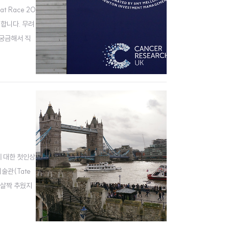
 Race 20
 합니다. 무려
 궁금해서 직
코치 스테이션
에 대한 첫인상
술관(Tate
. 살짝 추웠지
로 빨려 들어