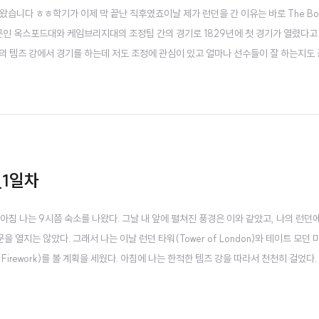
습니다 ㅎㅎ학기가 이제 막 끝난 직후였죠이날 제가 런던을 간 이유는 바로 The Boat
의 명문인 옥스포드대와 케임브리지대의 조정팀 간의 경기로 1829년에 첫 경기가 열렸다고
런던의 템즈 강에서 경기를 하는데 저도 조정에 관심이 있고 얼마나 선수들이 잘 하는지도
아침 일찍 버밍엄 코치 스테이션에서 버스를 타고 3시간 정도 달려서 런던 빅토리아 
데..
_1일차
첫 아침 나는 9시쯤 숙소를 나왔다. 그날 내 앞에 펼쳐진 풍경은 이와 같았고, 나의 런던
열지는 않았다. 그래서 나는 이날 런던 타워(Tower of London)와 테이트 모던 미
ve Firework)를 볼 계획을 세웠다. 아침에 나는 한적한 템즈 강을 따라서 천천히 걸었다
. 런던 아이, 빨간 버스, 그리고 아침부터 운동하는 런던 사람들. 나는 깊숙히 런던 안으