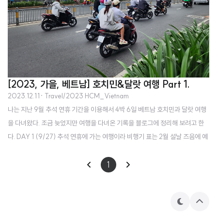
[2023, 가을, 베트남] 호치민&달랏 여행 Part 1.
2023.12.11
· Travel/2023 HCM_Vietnam
나는 지난 9월 추석 연휴 기간을 이용해서 4박 6일 베트남 호치민과 달랏 여행
을 다녀왔다. 조금 늦었지만 여행을 다녀온 기록을 블로그에 정리해 보려고 한
다. DAY 1 (9/27) 추석 연휴에 가는 여행이라 비행기 표는 2월 설날 즈음에 예
약을 했었다. 베트남 항공의 이코노미 석을 예약했고, 그 때 기준으로도 왕복 기
준 인당 60만원 대 정도가 나왔다. (여행 직전으로 가면서는 가격이 점점 올라
1
서 우리가 지불한 비용의 2배 정도까지 올라갔던 것으로 알고 있다.) 여담으로
이 때 비슷한 기간, 가격대의 여행지로 몽골 울란바토르, 태국 방콕, 인도네시아
발리 등을 고려했었다. 결국 항공 일정과 여행 프로그램 등을 고려해서 30대 초
테
상
마
단