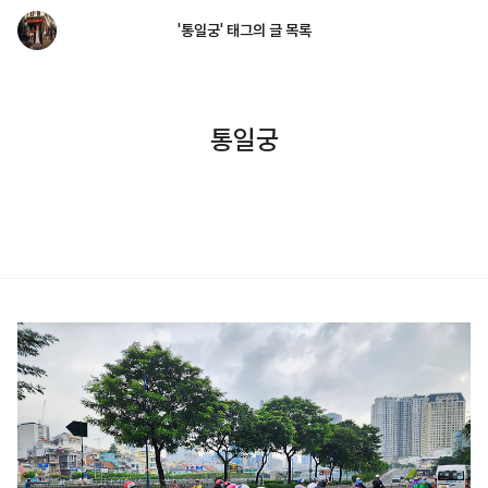
'통일궁' 태그의 글 목록
통일궁