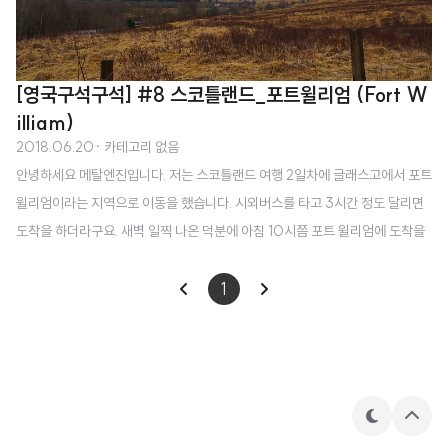
[영국구석구석] #8 스코틀랜드_포트윌리엄 (Fort W
illiam)
2018.06.20
· 카테고리 없음
안녕하세요 메탈엔진입니다. 저는 스코틀랜드 여행 2일차에 글래스고에서 포트
윌리엄이라는 지역으로 이동을 했습니다. 시외버스를 타고 3시간 정도 달리면
도착을 하더라구요. 새벽 일찍 나온 덕분에 아침 10시쯤 포트 윌리엄에 도착을
했어요. 포트 윌리엄(Fort William)은 스코틀랜드 하일랜드 지역에 위치한 도
시입니다. 인구는 만 명 정도밖에 살지 않지만 이 정도면 하일랜드 지역에서 인
1
구가 모여있는 편이고, 글랜 코(Glen Coe)에 가까워서 관광으로도 사람들이
많이 찾는 지역이에요. 그래서 포트윌리엄에서 숙소를 구하고 인근 지역을 여행
하시는 분들이 많이 보이더라구요. 정말 사람의 손을 타지 않은 지역이라 자연
이 잘 보존되어 있고 야생 동물도 많아요. 그래서 차를 가지고 여행을 하는 것을
테
상
추천합니다. ..
마
단