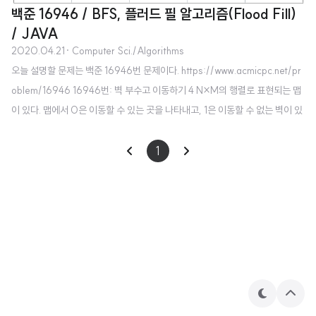
백준 16946 / BFS, 플러드 필 알고리즘(Flood Fill)
/ JAVA
2020.04.21
· Computer Sci./Algorithms
오늘 설명할 문제는 백준 16946번 문제이다. https://www.acmicpc.net/pr
oblem/16946 16946번: 벽 부수고 이동하기 4 N×M의 행렬로 표현되는 맵
이 있다. 맵에서 0은 이동할 수 있는 곳을 나타내고, 1은 이동할 수 없는 벽이 있
는 곳을 나타낸다. 한 칸에서 다른 칸으로 이동하려면, 두 칸이 인접해야 한다.
두 칸이 변을 공유할 때, 인접하다고 한다. 각각의 벽에 대해서 다음을 구해보려
1
고 한다. 벽을 부수고 이동할 수 있는 곳으로 변경한다. 그 위치에서 이동할 수
있는 칸의 개수를 세어본다. www.acmicpc.net 단순한 BFS 문제로 접근했다
가 여러번 틀리고 깨달음을 얻은 문제이다. 처음에는 N * M 격자점들에 대해서
하나하나 BFS로 돌면서 이동할 수 있는 ..
테
상
마
단