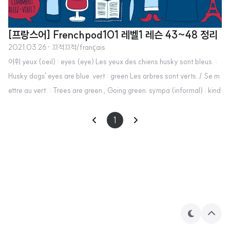
[프랑스어] Frenchpod101 레벨1 레슨 43~48 정리
2021.03.26
· 끄적끄적/français
어휘 yeux (oeil) : eyes (eye) Les yeux des chiens husky sont bleus. :
Husky dogs' eyes are blue. vert : green Les arbres sont verts. / Se m
ettre au vert. : Trees are green., Going green. sympa (informal) : kind
C'est quelqu'un de très sympa. : It is somebody very kind. canon : go
rgeous Elle est canon. : She is gorgeous. dire : to say, to tell Je pouv
1
ais dire ce qui se passait en voyant ton sourire..
테
상
마
단