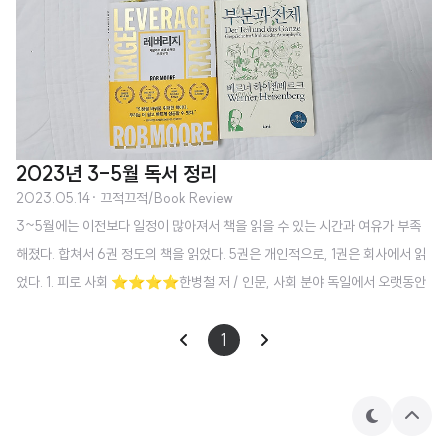
2023년 3-5월 독서 정리
2023.05.14
· 끄적끄적/Book Review
3~5월에는 이전보다 일정이 많아져서 책을 읽을 수 있는 시간과 여유가 부족
해졌다. 합쳐서 6권 정도의 책을 읽었다. 5권은 개인적으로, 1권은 회사에서 읽
었다. 1. 피로 사회 ⭐️⭐️⭐️⭐️한병철 저 / 인문, 사회 분야 독일에서 오랫동안
철학을 하셨던 한병철 철학자님의 성과주의 사회에 대한 깊은 통찰이 담긴 책.
자신의 능력과 성과를 통해서 주체로서의 존재감을 확인하려는 자아는 피로해
1
지고, 스스로 설정한 요구에 부응하지 못하는 좌절감은 우울증을 낳는다는 주장
이 특히 공감되었다.발터 벤야민은 깊은 심심함을 "경험의 알을 품고 있는 꿈의
새"라고 부른 바 있다. ... 이완의 소멸과 더불어 "귀 기울여 듣는 재능"이 소실되
테
상
마
단