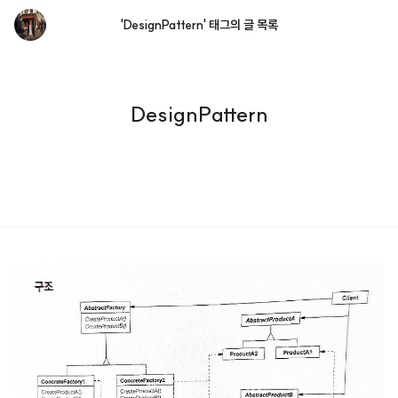
'DesignPattern' 태그의 글 목록
DesignPattern