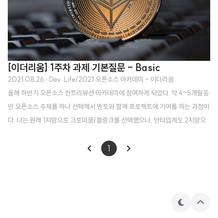
[이더리움] 1주차 과제 기본질문 - Basic
2021.08.26
· Dev. Life/2021 오픈소스 아카데미 - 이더리움
올해 하반기 오픈소스 컨트리뷰션 아카데미에 참여하게 되었다. 약 4~5개월동
안 오픈소스 주제를 하나 선택해서 멘토와 함께 프로젝트에 기여를 하는 과정이
다. 나는 원래 1지망으로 크로미움/블링크를 선택했으나, 안타깝게도 2지망으
로 선택한 이더리움으로 배정이 되었다. 물론 이 역시 관심이 있었던 주제였기
때문에 올해 하반기에는 이 프로젝트에 몰입해서 재미있게 해 보려고 한다. 나
1
의 경우 2019년 SW 마에스트로를 하면서 하이퍼레저 패브릭(Hyperledger
Fabric)이라는 블록체인을 다룬 프로젝트를 했었던 경험이 있다. 그 당시에는
프라이빗 블록체인 기반 공연 티켓 어플리케이션을 만들었던 것으로 기억이 난
다. 관련 발표 자료 첫 번째 주차 과제로는 이더리움 관련된 여러가지 질문들에
테
상
대해 나름대로 답을..
마
단