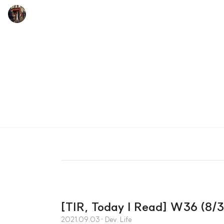
[TIR, Today I Read] W36 (8/
2021.09.03
· Dev. Life