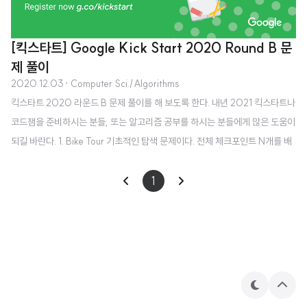
[킥스타트] Google Kick Start 2020 Round B 문
제 풀이
2020.12.03
· Computer Sci./Algorithms
킥스타트 2020 라운드 B 문제 풀이를 해 보도록 한다. 내년 2021 킥스타트나
코드잼을 준비하시는 분들, 또는 알고리즘 공부를 하시는 분들에게 많은 도움이
되길 바란다. 1. Bike Tour 기초적인 탐색 문제이다. 전체 체크포인트 N개를 배
열에 저장한 후 처음부터 끝까지 탐색하며 peak가 몇 개인지 파악하면 된다. 시
간복잡도는 O(N). import java.io.*; import java.util.*; public class Kick
1
Start_2020B_1 { public static void main(String[] args) throws IOExc
eption { BufferedReader br = new BufferedReader(new InputStrea
mReader(System.in)..
테
상
마
단