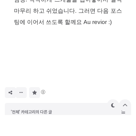
마무리 하고 쉬었습니다. 그러면 다음 포스
팅에 이어서 쓰도록 할께요 Au revior :)
구
독
하
기
테
상
'전체' 카테고리의 다른 글
마
단
으
[2018봄] 프랑스_파리 3일차
로
[2018봄] 프랑스_파리 2일차