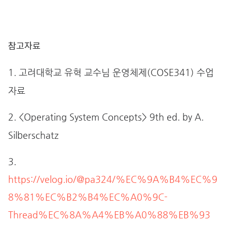
참고자료
1. 고려대학교 유혁 교수님 운영체제
(COSE341)
수업
자료
2. <Operating System Concepts> 9th ed. by A.
Silberschatz
3.
https://velog.io/@pa324/%EC%9A%B4%EC%9
8%81%EC%B2%B4%EC%A0%9C-
Thread%EC%8A%A4%EB%A0%88%EB%93