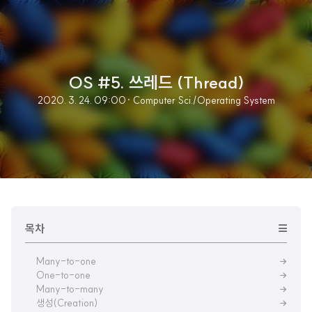
OS #5. 쓰레드 (Thread)
2020. 3. 24. 09:00
· Computer Sci./Operating System
목차
Many-to-one
One-to-one
Many-to-many
생성(Creation)