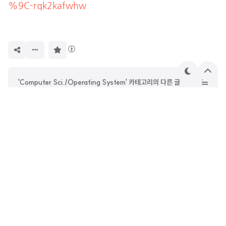
%9C-rqk2kafwhw
구
독
하
기
테
상
'Computer Sci./Operating System' 카테고리의 다른 글
마
단
으
OS #7. 동기화(Synchronization) Part2
로
OS #6. 동기화(Synchronization) Part1
OS #4. CPU 스케줄링 (CPU Scheduling)
OS #3. 프로세스 (Process)
DevOwen
안녕하세요. 사진과 철학에 관심이 많은 웹 프론트엔드 개발자
오원종입니다. 시간이 지나도 꾸준히 읽힐 수 있는 글을 쓰고 싶