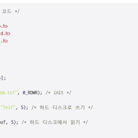
 코드 */
o.h>
td.h>
l.h>
5
];

om.txt"
, 
0
_RDWR); 
/* init */
 
"Test"
, 
5
); 
/* 하드 디스크로 쓰기 */
buf, 
5
); 
/* 하드 디스크에서 읽기 */