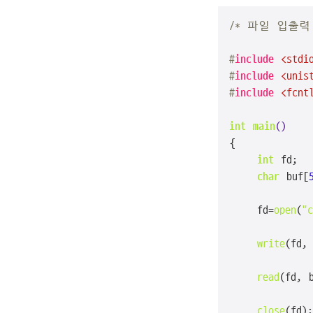
/* 파일 입출력
#
include
<stdi
#
include
<unis
#
include
<fcnt
int
main
()
{   

int
 fd;

char
 buf[
    fd=
open
(
"c
write
(fd,
read
(fd, 
close
(fd);
