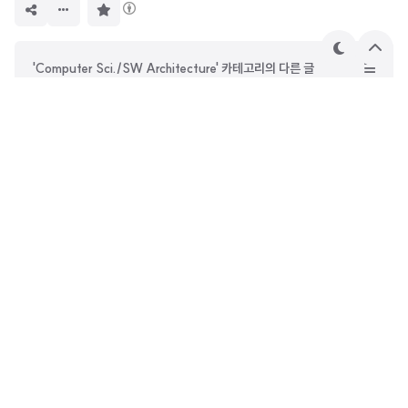
구
독
하
기
테
상
'Computer Sci./SW Architecture' 카테고리의 다른 글
마
단
으
[소프트웨어 아키텍처 101] Ch06. 아키텍처 특성 측정 및 거버넌스
로
[소프트웨어 아키텍처 101] Ch04~05. 아키텍처 특성 정의, 식별
[소프트웨어 아키텍처 101] Ch03. 모듈성
[소프트웨어 아키텍처 101] Ch02. 아키텍처 사고
DevOwen
안녕하세요. 사진과 철학에 관심이 많은 웹 프론트엔드 개발자
오원종입니다. 시간이 지나도 꾸준히 읽힐 수 있는 글을 쓰고 싶
습니다. 재미있는 일만 하면서 살고 있는 사람입니다.