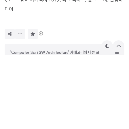
디어
구
독
하
기
테
상
'Computer Sci./SW Architecture' 카테고리의 다른 글
마
단
으
[소프트웨어 아키텍처 101] Ch06. 아키텍처 특성 측정 및 거버넌스
로
[소프트웨어 아키텍처 101] Ch04~05. 아키텍처 특성 정의, 식별
[소프트웨어 아키텍처 101] Ch03. 모듈성
[소프트웨어 아키텍처 101] Ch01. 서론
DevOwen
안녕하세요. 사진과 철학에 관심이 많은 웹 프론트엔드 개발자
오원종입니다. 시간이 지나도 꾸준히 읽힐 수 있는 글을 쓰고 싶