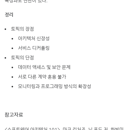
특성과도 연관이 있다.
정리
토픽의 장점
아키텍처 신장성
서비스 디커플링
토픽의 단점
데이터 액세스 및 보안 문제
서로 다른 계약 혼용 불가
모니터링과 프로그래밍 방식의 확장성
참고자료
<소프트웨어 아키텍처 101>, 마크 리처즈, 닐 포드 저, 한빛미