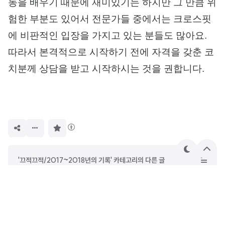
동을 배우기 때문에 재미있기는 하지만 그 만큼 위
험한 부분도 있어서 전문가들 중에서는 크로스핏
에 비판적인 입장을 가지고 있는 분들도 많아요.
따라서 본격적으로 시작하기 전에 자격을 갖춘 코
치분께 상담을 받고 시작하시는 것을 권합니다.
구
독
하
기
테
상
'끄적끄적/2017~2018년의 기록' 카테고리의 다른 글
마
단
으
[아마존] 전자책으로 가볍고 스마트하게~ 킨들 페이퍼화이트3
로
[샤오미] 가성비 갑 28인치 캐리어 미 트롤리 후기~!
고려대학교 교환학생 자기소개서 및 면접 준비 팁
[서핑] 서핑 하면서 혼자 파도 잡는 법