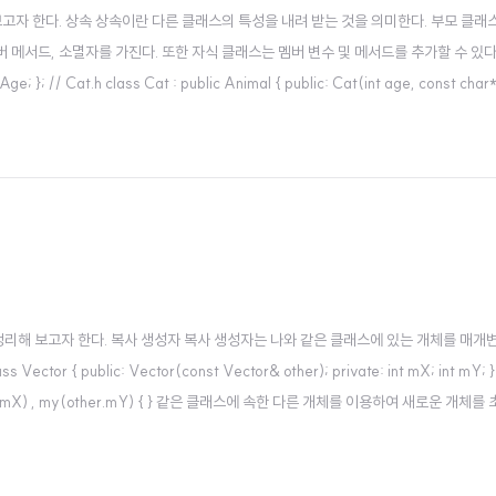
고자 한다. 상속 상속이란 다른 클래스의 특성을 내려 받는 것을 의미한다. 부모 클래
드, 소멸자를 가진다. 또한 자식 클래스는 멤버 변수 및 메서드를 추가할 수 있다. //
mAge; }; // Cat.h class Cat : public Animal { public: Cat(int age, const char
nst char* name) : An..
리해 보고자 한다. 복사 생성자 복사 생성자는 나와 같은 클래스에 있는 개체를 매개
r { public: Vector(const Vector& other); private: int mX; int mY; };
X(other.mX) , my(other.mY) { } 같은 클래스에 속한 다른 개체를 이용하여 새로운 개체
성자를 만들어 주는 특성이 있다고 했었는데, 복사 생성자도 마찬가지..