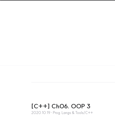
[C++] Ch06. OOP 3
2020.10.19
· Prog. Langs & Tools/C++