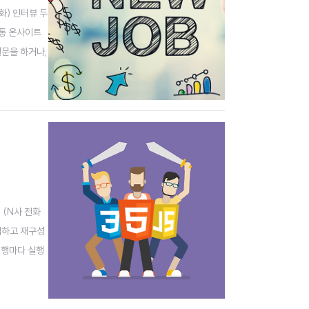
화) 인터뷰 두
보통 온사이트
질문을 하거나,
FE 관련 라이
 (N사 전화
집하고 재구성
 행마다 실행
 하고, .cl