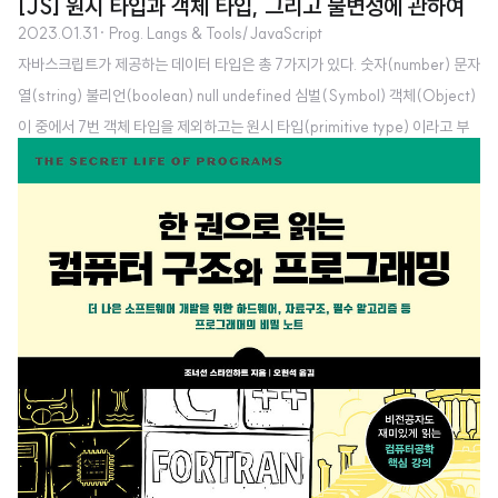
[JS] 원시 타입과 객체 타입, 그리고 불변성에 관하여
2023.01.31
· Prog. Langs & Tools/JavaScript
자바스크립트가 제공하는 데이터 타입은 총 7가지가 있다. 숫자(number) 문자
열(string) 불리언(boolean) null undefined 심벌(Symbol) 객체(Object)
이 중에서 7번 객체 타입을 제외하고는 원시 타입(primitive type) 이라고 부
르며 객체 타입은 영어로 reference type 이라고 부르기도 한다. 데이터 타입
을 이렇게 구분하는 이유는 원시 타입과 객체 타입이 근본적으로 다른 점이 있
기 때문이다. 크게 3가지 정도 생각해 볼 수 있다. 원시 타입은 변경이 불가능한
(immutable) 값이다. 반면에 객체(참조) 타입은 변경 가능한(mutable) 값이
다. 원시 값을 변수에 할당하면 변수(확보된 메모리 공간)에는 실제 값이 저장
된다. 반면에 객체를 변수에..