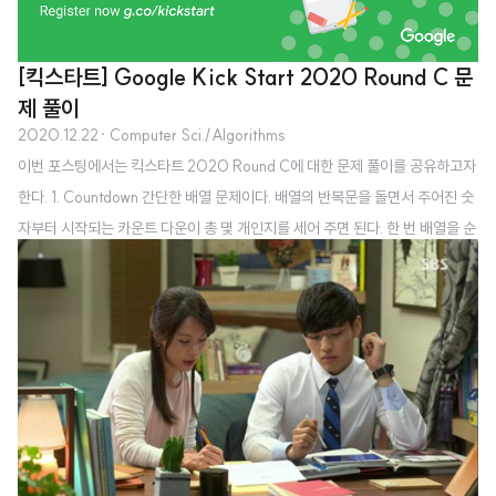
[킥스타트] Google Kick Start 2020 Round C 문
제 풀이
2020.12.22
· Computer Sci./Algorithms
이번 포스팅에서는 킥스타트 2020 Round C에 대한 문제 풀이를 공유하고자
한다. 1. Countdown 간단한 배열 문제이다. 배열의 반복문을 돌면서 주어진 숫
자부터 시작되는 카운트 다운이 총 몇 개인지를 세어 주면 된다. 한 번 배열을 순
환해서 답을 구할 수 있기 때문에 시간복잡도는 O(N). 2. Stable Wall 그래프
개념을 가지고 풀어야 하는 조금 까다로운 문제이다. 나의 경우 다른 사람의 풀
이를 조금 참고하면서 풀었다. 문제를 이해하는 것 부터 쉽지가 않았던 것 같다.
위상 정렬(topological sort)과 DFS를 사용하였다. N개의 폴리노미노(polyn
omino)가 있고 이것들이 stable한 경우, 즉 각각의 폴리노미노가 바닥에 붙어
있거나, 다른 폴리노미노 위에 올라타 ..