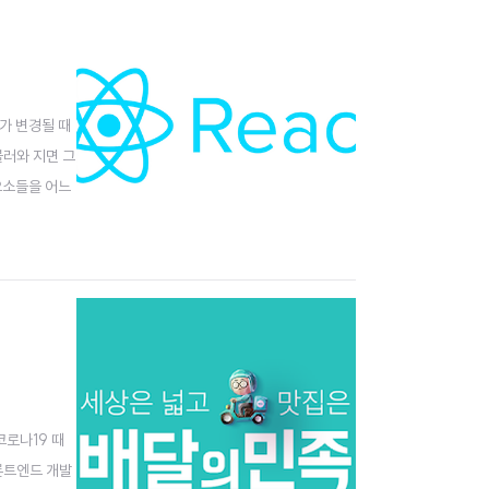
가 변경될 때
불러와 지면 그
요소들을 어느
Componen
코로나19 때
론트엔드 개발