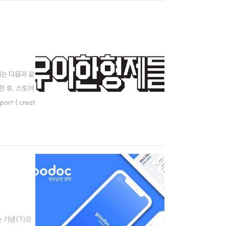
서는 다음과 같
성한 후, 스토어
t { creat
 기념(?)으