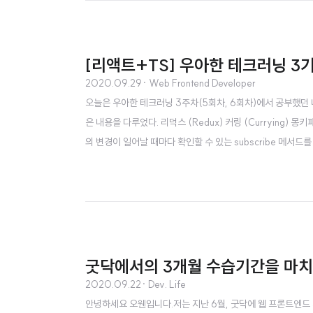
[리액트+TS] 우아한 테크러닝 3기
2020.09.29
· Web Frontend Developer
오늘은 우아한 테크러닝 3주차(5회차, 6회차)에서 공부했던 
은 내용을 다루었다. 리덕스 (Redux) 커링 (Currying) 몽
의 변경이 일어날 때마다 확인할 수 있는 subscribe 메서드를 사용
eStore } from "./redux"; function reducer(state = { count
굿닥에서의 3개월 수습기간을 마
2020.09.22
· Dev. Life
안녕하세요 오웬입니다.저는 지난 6월, 굿닥에 웹 프론트엔드